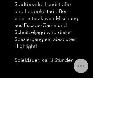
Stadtbezirke Landstraße
und Leopoldstadt. Bei
einer interaktiven Mischung
aus Escape-Game und
Schnitzeljagd wird dieser
Spaziergang ein absolutes
Highlight!
Spieldauer: ca. 3 Stunden
Impressum
Datenschutz
AGB