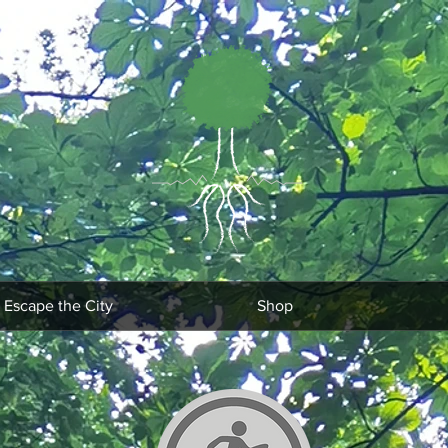
Escape the City
Shop